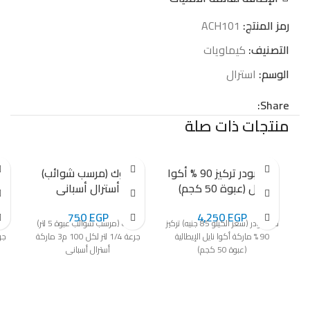
رمز المنتج:
ACH101
التصنيف:
كيماويات
الوسم:
استرال
Share:
منتجات ذات صلة
كلور بودر تركيز 90 % أكوا
فلوك (مرسب شوائب)
أ
نايل (عبوة 50 كجم)
أسترال أسبانى
750
EGP
4,250
EGP
كلور بودر (سعر الكيلو 85 جنيه) تركيز
فلوك (مرسب شوائب عبوة 5 لتر)
90 % ماركة أكوا نايل الإيطالية
جرعة 1/4 لتر لكل 100 م3 ماركة
(عبوة 50 كجم)
أسترال أسبانى