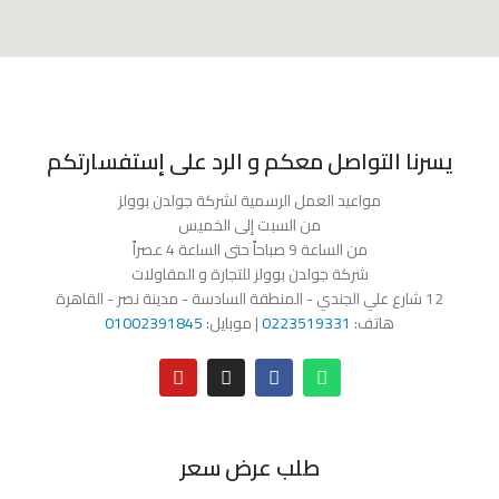
يسرنا التواصل معكم و الرد على إستفسارتكم
مواعيد العمل الرسمية لشركة جولدن بوولز
من السبت إلى الخميس
من الساعة 9 صباحاً حتى الساعة 4 عصراً
شركة جولدن بوولز للتجارة و المقاولات
12 شارع علي الجندي - المنطقة السادسة - مدينة نصر - القاهرة
هاتف:
0223519331
| موبايل:
01002391845
طلب عرض سعر