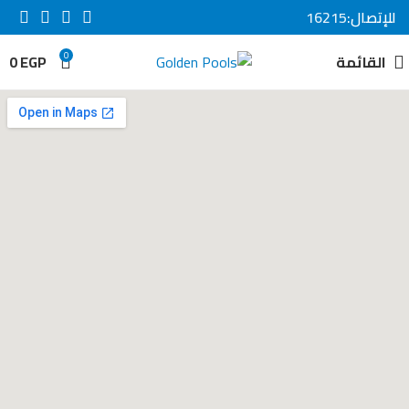
للإتصال:
16215
0
القائمة
EGP
0