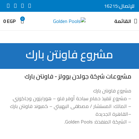
للإتصال:
16215
0
القائمة
EGP
0
مشروع فاونتن بارك
مشروعات شركة جولدن بوولز - فاونتن بارك
مشروع فاونتن بارك
– مشروع تنفيذ حمام سباحة أوفر فلو – هورايزون وجاكوزي.
– المالك: المستشار / مصطفى البهبيتي – كمبوند فاونتن بارك
–القاهرة الجديدة
– الشركة المنفذة: Golden Pools.