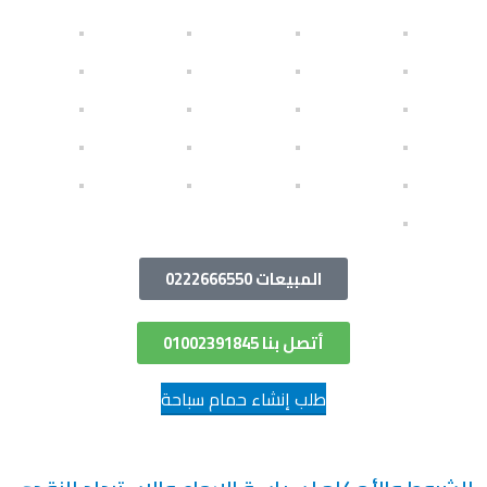
المبيعات 0222666550
أتصل بنا 01002391845
طلب إنشاء حمام سباحة